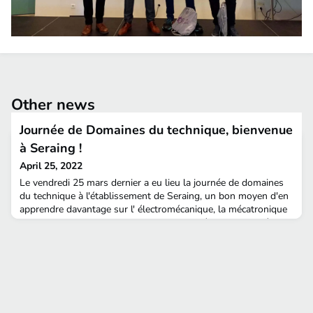
Other news
Journée de Domaines du technique, bienvenue
à Seraing !
April 25, 2022
Le vendredi 25 mars dernier a eu lieu la journée de domaines
du technique à l'établissement de Seraing, un bon moyen d'en
apprendre davantage sur l' électromécanique, la mécatronique
et la robotique tout en s'amusant.​​​La journée a commencé avec
des ateliers et animations autour de différents thèmes tels que
la sécurité des machines, l'enseignement en alternance mis en
place à Seraing ou encore l